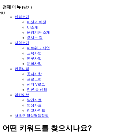
메
전체 메뉴
(닫기)
뉴
NU
건
센터소개
너
미션과 비전
뛰
CI소개
기
운영기관 소개
오시는 길
사업소개
네트워크 사업
교육사업
연구사업
문화사업
커뮤니티
공지사항
프로그램
센터 V로그
언론 속 센터
아카이브
발간자료
영상자료
참고사이트
서초구 양성평등정책
어떤
키워드
를 찾으시나요?