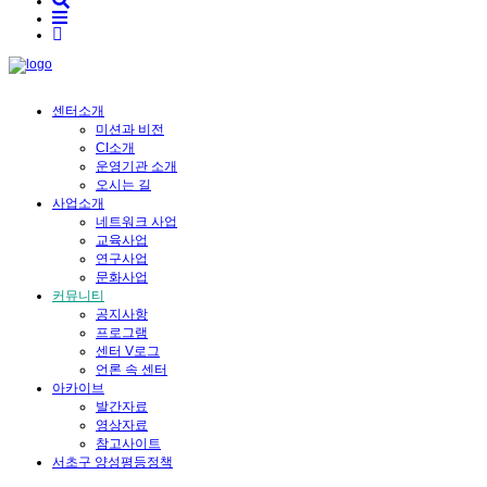
센터소개
미션과 비전
CI소개
운영기관 소개
오시는 길
사업소개
네트워크 사업
교육사업
연구사업
문화사업
커뮤니티
공지사항
프로그램
센터 V로그
언론 속 센터
아카이브
발간자료
영상자료
참고사이트
서초구 양성평등정책