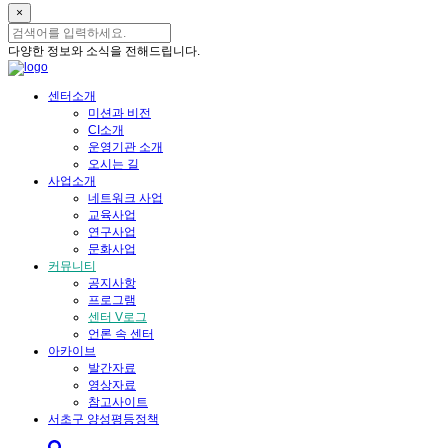
×
다양한 정보와 소식을 전해드립니다.
센터소개
미션과 비전
CI소개
운영기관 소개
오시는 길
사업소개
네트워크 사업
교육사업
연구사업
문화사업
커뮤니티
공지사항
프로그램
센터 V로그
언론 속 센터
아카이브
발간자료
영상자료
참고사이트
서초구 양성평등정책