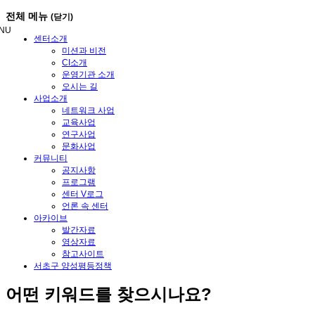
메
전체 메뉴
(닫기)
뉴
NU
건
센터소개
너
미션과 비전
뛰
CI소개
기
운영기관 소개
오시는 길
사업소개
네트워크 사업
교육사업
연구사업
문화사업
커뮤니티
공지사항
프로그램
센터 V로그
언론 속 센터
아카이브
발간자료
영상자료
참고사이트
서초구 양성평등정책
어떤
키워드
를 찾으시나요?