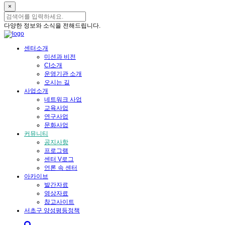
×
다양한 정보와 소식을 전해드립니다.
센터소개
미션과 비전
CI소개
운영기관 소개
오시는 길
사업소개
네트워크 사업
교육사업
연구사업
문화사업
커뮤니티
공지사항
프로그램
센터 V로그
언론 속 센터
아카이브
발간자료
영상자료
참고사이트
서초구 양성평등정책