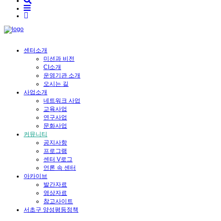
센터소개
미션과 비전
CI소개
운영기관 소개
오시는 길
사업소개
네트워크 사업
교육사업
연구사업
문화사업
커뮤니티
공지사항
프로그램
센터 V로그
언론 속 센터
아카이브
발간자료
영상자료
참고사이트
서초구 양성평등정책