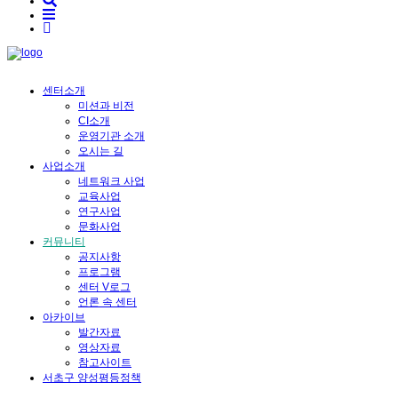
센터소개
미션과 비전
CI소개
운영기관 소개
오시는 길
사업소개
네트워크 사업
교육사업
연구사업
문화사업
커뮤니티
공지사항
프로그램
센터 V로그
언론 속 센터
아카이브
발간자료
영상자료
참고사이트
서초구 양성평등정책