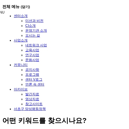
메
전체 메뉴
(닫기)
뉴
NU
건
센터소개
너
미션과 비전
뛰
CI소개
기
운영기관 소개
오시는 길
사업소개
네트워크 사업
교육사업
연구사업
문화사업
커뮤니티
공지사항
프로그램
센터 V로그
언론 속 센터
아카이브
발간자료
영상자료
참고사이트
서초구 양성평등정책
어떤
키워드
를 찾으시나요?