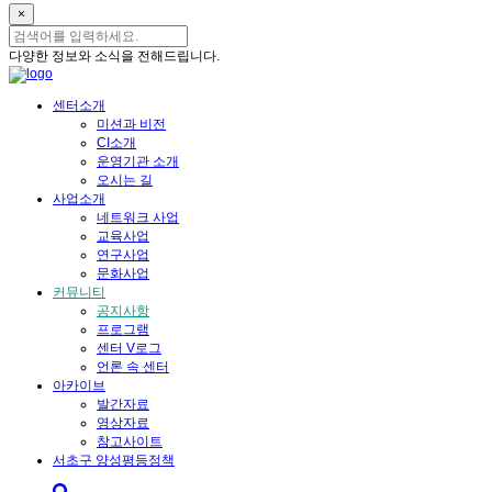
×
다양한 정보와 소식을 전해드립니다.
센터소개
미션과 비전
CI소개
운영기관 소개
오시는 길
사업소개
네트워크 사업
교육사업
연구사업
문화사업
커뮤니티
공지사항
프로그램
센터 V로그
언론 속 센터
아카이브
발간자료
영상자료
참고사이트
서초구 양성평등정책