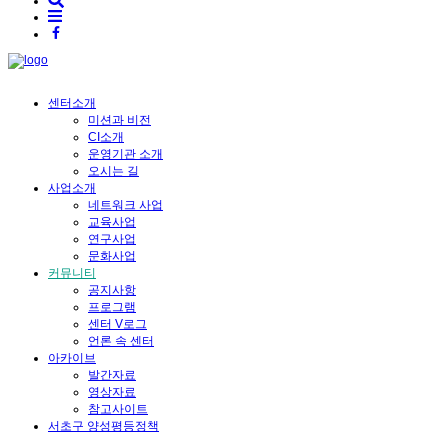
센터소개
미션과 비전
CI소개
운영기관 소개
오시는 길
사업소개
네트워크 사업
교육사업
연구사업
문화사업
커뮤니티
공지사항
프로그램
센터 V로그
언론 속 센터
아카이브
발간자료
영상자료
참고사이트
서초구 양성평등정책