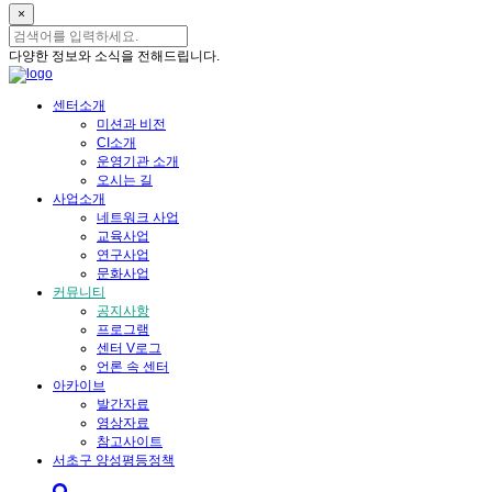
×
다양한 정보와 소식을 전해드립니다.
센터소개
미션과 비전
CI소개
운영기관 소개
오시는 길
사업소개
네트워크 사업
교육사업
연구사업
문화사업
커뮤니티
공지사항
프로그램
센터 V로그
언론 속 센터
아카이브
발간자료
영상자료
참고사이트
서초구 양성평등정책