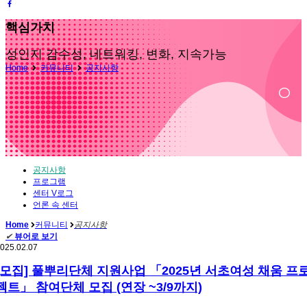
핵심가치
성인지 감수성, 네트워킹, 변화, 지속가능
Home
커뮤니티
공지사항
공지사항
프로그램
센터 V로그
언론 속 센터
Home
커뮤니티
공지사항
✔
뷰어로 보기
025.02.07
[모집] 풀뿌리단체 지원사업 「2025년 서초여성 채움 프
젝트」 참여단체 모집 (연장 ~3/9까지)