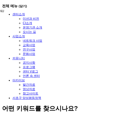
메
전체 메뉴
(닫기)
뉴
NU
건
센터소개
너
미션과 비전
뛰
CI소개
기
운영기관 소개
오시는 길
사업소개
네트워크 사업
교육사업
연구사업
문화사업
커뮤니티
공지사항
프로그램
센터 V로그
언론 속 센터
아카이브
발간자료
영상자료
참고사이트
서초구 양성평등정책
어떤
키워드
를 찾으시나요?