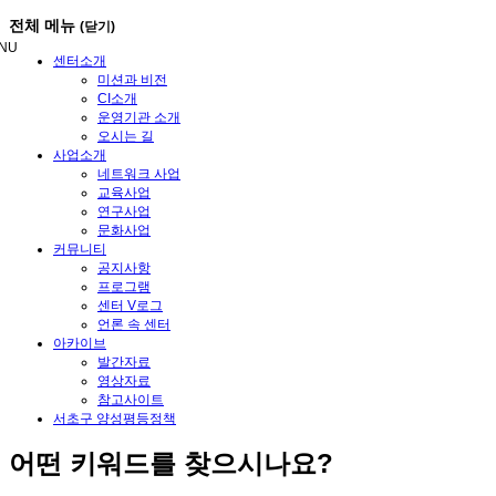
메
전체 메뉴
(닫기)
뉴
NU
건
센터소개
너
미션과 비전
뛰
CI소개
기
운영기관 소개
오시는 길
사업소개
네트워크 사업
교육사업
연구사업
문화사업
커뮤니티
공지사항
프로그램
센터 V로그
언론 속 센터
아카이브
발간자료
영상자료
참고사이트
서초구 양성평등정책
어떤
키워드
를 찾으시나요?