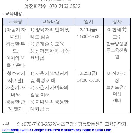
2) 전화접수 : 070-7163-2522
- 교육내용
교육명
교육내용
일시
강사
[
아동기 자
1)
양육자의 언어 및
3.11.(
금
)
이현혜
前
녀편
]
태도 점검
14:00~16:00
교수
평등한 부
2)
경계존중 교육
한국양성평
등교육진흥
모
,
3)
성평등한 자녀 양
원
아이의 꿈
육방법
을 키운다
[
청소년기
1)
사춘기 발달단계
3.25.(
금
)
이진아 소
자녀편
]
및 특성 이해
14:00~16:00
장
사춘기 자
2)
사춘기 자녀와의
브랜드유리
더십
녀와
갈등 이해
센터
평등한 관
3)
자녀와의 평등한
계 맺기
대화법 등
- 문 의 : 070-7163-2522/서초구양성평등활동센터 교육담당자
Facebook
Twitter
Google
Pinterest
KakaoStory
Band
Kakao
Line