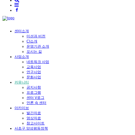
센터소개
미션과 비전
CI소개
운영기관 소개
오시는 길
사업소개
네트워크 사업
교육사업
연구사업
문화사업
커뮤니티
공지사항
프로그램
센터 V로그
언론 속 센터
아카이브
발간자료
영상자료
참고사이트
서초구 양성평등정책