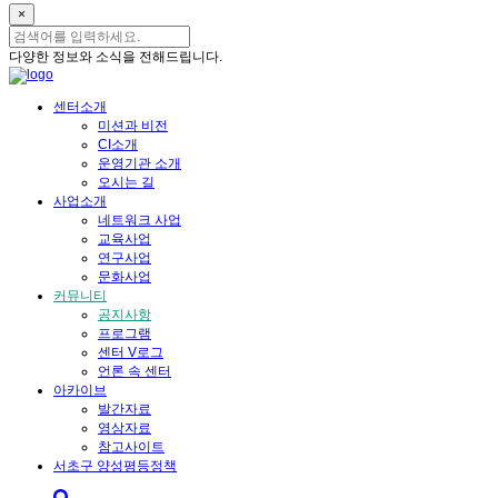
×
다양한 정보와 소식을 전해드립니다.
센터소개
미션과 비전
CI소개
운영기관 소개
오시는 길
사업소개
네트워크 사업
교육사업
연구사업
문화사업
커뮤니티
공지사항
프로그램
센터 V로그
언론 속 센터
아카이브
발간자료
영상자료
참고사이트
서초구 양성평등정책