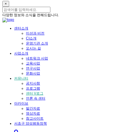
×
다양한 정보와 소식을 전해드립니다.
센터소개
미션과 비전
CI소개
운영기관 소개
오시는 길
사업소개
네트워크 사업
교육사업
연구사업
문화사업
커뮤니티
공지사항
프로그램
센터 V로그
언론 속 센터
아카이브
발간자료
영상자료
참고사이트
서초구 양성평등정책