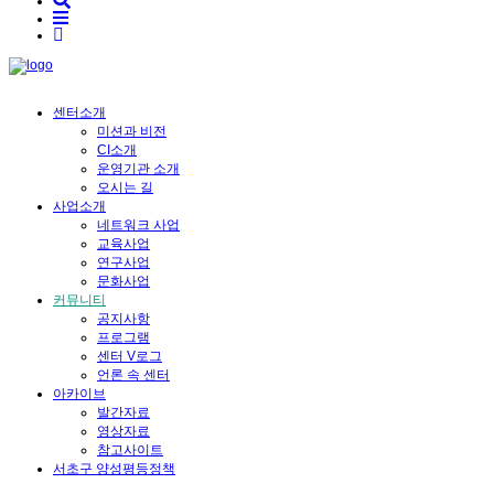
센터소개
미션과 비전
CI소개
운영기관 소개
오시는 길
사업소개
네트워크 사업
교육사업
연구사업
문화사업
커뮤니티
공지사항
프로그램
센터 V로그
언론 속 센터
아카이브
발간자료
영상자료
참고사이트
서초구 양성평등정책