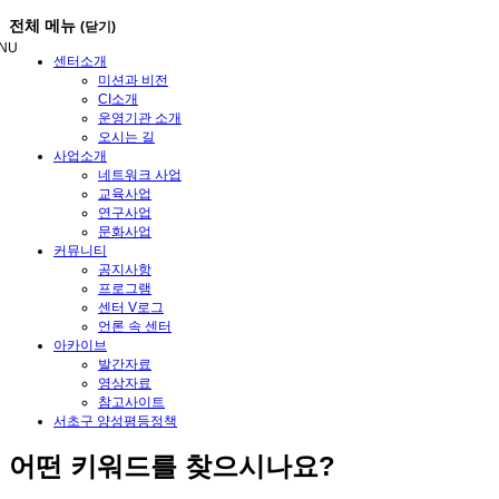
메
전체 메뉴
(닫기)
뉴
NU
건
센터소개
너
미션과 비전
뛰
CI소개
기
운영기관 소개
오시는 길
사업소개
네트워크 사업
교육사업
연구사업
문화사업
커뮤니티
공지사항
프로그램
센터 V로그
언론 속 센터
아카이브
발간자료
영상자료
참고사이트
서초구 양성평등정책
어떤
키워드
를 찾으시나요?