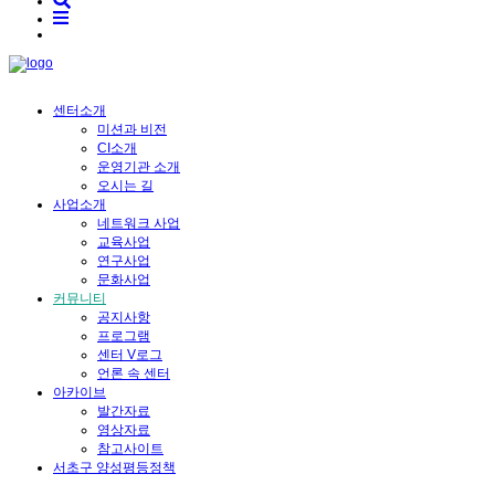
센터소개
미션과 비전
CI소개
운영기관 소개
오시는 길
사업소개
네트워크 사업
교육사업
연구사업
문화사업
커뮤니티
공지사항
프로그램
센터 V로그
언론 속 센터
아카이브
발간자료
영상자료
참고사이트
서초구 양성평등정책