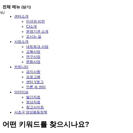
메
전체 메뉴
(닫기)
뉴
NU
건
센터소개
너
미션과 비전
뛰
CI소개
기
운영기관 소개
오시는 길
사업소개
네트워크 사업
교육사업
연구사업
문화사업
커뮤니티
공지사항
프로그램
센터 V로그
언론 속 센터
아카이브
발간자료
영상자료
참고사이트
서초구 양성평등정책
어떤
키워드
를 찾으시나요?