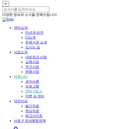
×
다양한 정보와 소식을 전해드립니다.
센터소개
미션과 비전
CI소개
운영기관 소개
오시는 길
사업소개
네트워크 사업
교육사업
연구사업
문화사업
커뮤니티
공지사항
프로그램
센터 V로그
언론 속 센터
아카이브
발간자료
영상자료
참고사이트
서초구 양성평등정책