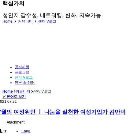
핵심가치
성인지 감수성, 네트워킹, 변화, 지속가능
Home
커뮤니티
센터 V로그
공지사항
프로그램
센터 V로그
언론 속 센터
Home
커뮤니티
센터 V로그
✔
뷰어로 보기
021.07.21
7월의 여성위인 ㅣ 나눔을 실천한 여성기업가 김만덕
Atachment
'1'
1.png
,