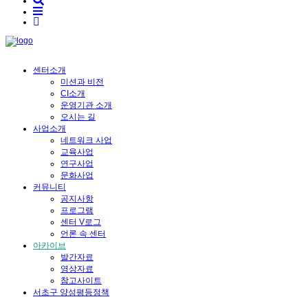
센터소개
미션과 비전
CI소개
운영기관 소개
오시는 길
사업소개
네트워크 사업
교육사업
연구사업
문화사업
커뮤니티
공지사항
프로그램
센터 V로그
언론 속 센터
아카이브
발간자료
영상자료
참고사이트
서초구 양성평등정책