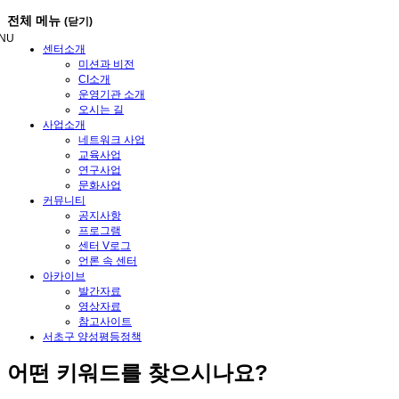
메
전체 메뉴
(닫기)
뉴
NU
건
센터소개
너
미션과 비전
뛰
CI소개
기
운영기관 소개
오시는 길
사업소개
네트워크 사업
교육사업
연구사업
문화사업
커뮤니티
공지사항
프로그램
센터 V로그
언론 속 센터
아카이브
발간자료
영상자료
참고사이트
서초구 양성평등정책
어떤
키워드
를 찾으시나요?