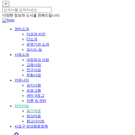
×
다양한 정보와 소식을 전해드립니다.
센터소개
미션과 비전
CI소개
운영기관 소개
오시는 길
사업소개
네트워크 사업
교육사업
연구사업
문화사업
커뮤니티
공지사항
프로그램
센터 V로그
언론 속 센터
아카이브
발간자료
영상자료
참고사이트
서초구 양성평등정책