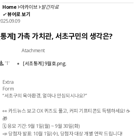
Home
아카이브
발간자료
✔
뷰어로 보기
2025.09.09
[통계] 가촉 가치관, 서초구민의 생각은?
Atachment
'1'
[서초통계] 9월호.png
,
Extra
Form
“서초구의 육아환경, 얼마나 안심되시나요?”
👀 카드뉴스 보고 OX 퀴즈도 풀고, 커피 기프티콘도 득템하세요! ☕
🎁
🗓️ 응모 기간: 9월 1일(월) ~ 9월 30일(화)
📣 당첨자 발표: 10월 1일(수), 당첨자 대상 개별 연락 드립니다!