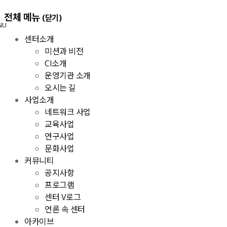
메
전체 메뉴
(닫기)
NU
뉴
센터소개
건
미션과 비전
너
CI소개
뛰
운영기관 소개
기
오시는 길
사업소개
네트워크 사업
교육사업
연구사업
문화사업
커뮤니티
공지사항
프로그램
센터 V로그
언론 속 센터
아카이브