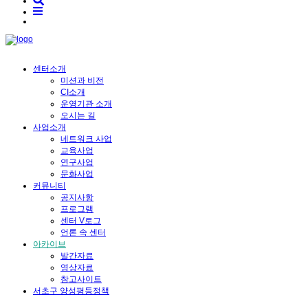
센터소개
미션과 비전
CI소개
운영기관 소개
오시는 길
사업소개
네트워크 사업
교육사업
연구사업
문화사업
커뮤니티
공지사항
프로그램
센터 V로그
언론 속 센터
아카이브
발간자료
영상자료
참고사이트
서초구 양성평등정책