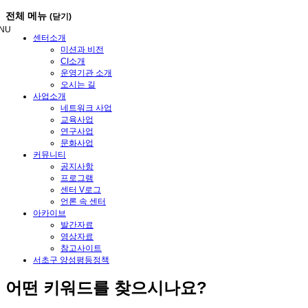
메
전체 메뉴
(닫기)
뉴
NU
건
센터소개
너
미션과 비전
뛰
CI소개
기
운영기관 소개
오시는 길
사업소개
네트워크 사업
교육사업
연구사업
문화사업
커뮤니티
공지사항
프로그램
센터 V로그
언론 속 센터
아카이브
발간자료
영상자료
참고사이트
서초구 양성평등정책
어떤
키워드
를 찾으시나요?