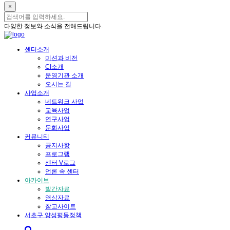
×
다양한 정보와 소식을 전해드립니다.
센터소개
미션과 비전
CI소개
운영기관 소개
오시는 길
사업소개
네트워크 사업
교육사업
연구사업
문화사업
커뮤니티
공지사항
프로그램
센터 V로그
언론 속 센터
아카이브
발간자료
영상자료
참고사이트
서초구 양성평등정책