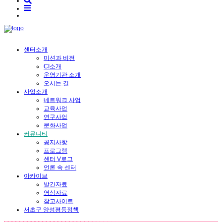
센터소개
미션과 비전
CI소개
운영기관 소개
오시는 길
사업소개
네트워크 사업
교육사업
연구사업
문화사업
커뮤니티
공지사항
프로그램
센터 V로그
언론 속 센터
아카이브
발간자료
영상자료
참고사이트
서초구 양성평등정책