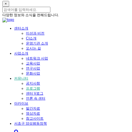
×
다양한 정보와 소식을 전해드립니다.
센터소개
미션과 비전
CI소개
운영기관 소개
오시는 길
사업소개
네트워크 사업
교육사업
연구사업
문화사업
커뮤니티
공지사항
프로그램
센터 V로그
언론 속 센터
아카이브
발간자료
영상자료
참고사이트
서초구 양성평등정책