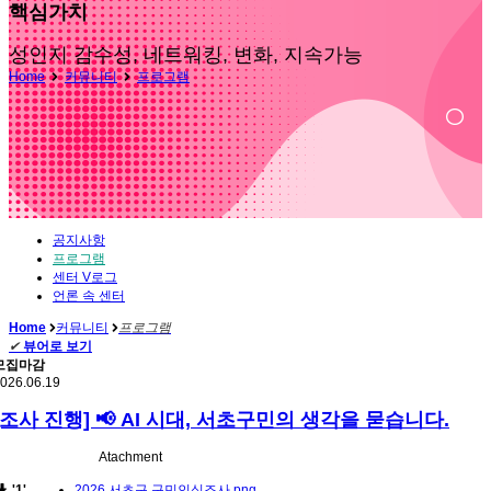
핵심가치
성인지 감수성, 네트워킹, 변화, 지속가능
Home
커뮤니티
프로그램
공지사항
프로그램
센터 V로그
언론 속 센터
Home
커뮤니티
프로그램
✔
뷰어로 보기
모집마감
026.06.19
[조사 진행] 📢 AI 시대, 서초구민의 생각을 묻습니다.
Atachment
'1'
2026 서초구 구민인식조사.png
,