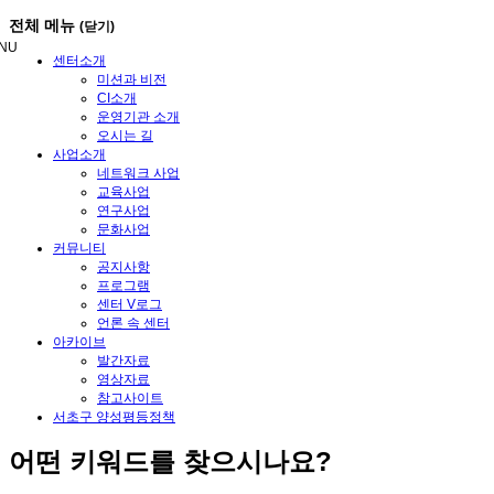
메
전체 메뉴
(닫기)
뉴
NU
건
센터소개
너
미션과 비전
뛰
CI소개
기
운영기관 소개
오시는 길
사업소개
네트워크 사업
교육사업
연구사업
문화사업
커뮤니티
공지사항
프로그램
센터 V로그
언론 속 센터
아카이브
발간자료
영상자료
참고사이트
서초구 양성평등정책
어떤
키워드
를 찾으시나요?