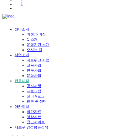
센터소개
미션과 비전
CI소개
운영기관 소개
오시는 길
사업소개
네트워크 사업
교육사업
연구사업
문화사업
커뮤니티
공지사항
프로그램
센터 V로그
언론 속 센터
아카이브
발간자료
영상자료
참고사이트
서초구 양성평등정책