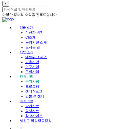
×
다양한 정보와 소식을 전해드립니다.
센터소개
미션과 비전
CI소개
운영기관 소개
오시는 길
사업소개
네트워크 사업
교육사업
연구사업
문화사업
커뮤니티
공지사항
프로그램
센터 V로그
언론 속 센터
아카이브
발간자료
영상자료
참고사이트
서초구 양성평등정책