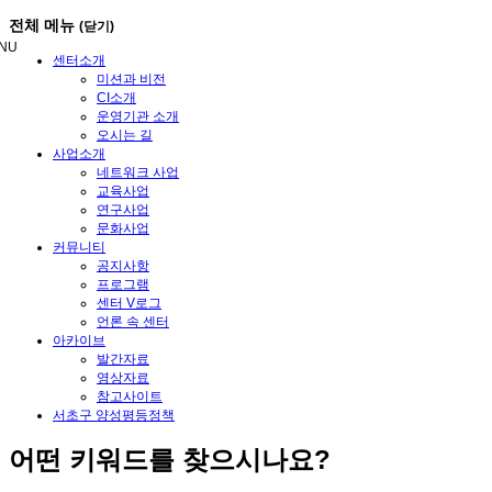
메
전체 메뉴
(닫기)
뉴
NU
건
센터소개
너
미션과 비전
뛰
CI소개
기
운영기관 소개
오시는 길
사업소개
네트워크 사업
교육사업
연구사업
문화사업
커뮤니티
공지사항
프로그램
센터 V로그
언론 속 센터
아카이브
발간자료
영상자료
참고사이트
서초구 양성평등정책
어떤
키워드
를 찾으시나요?