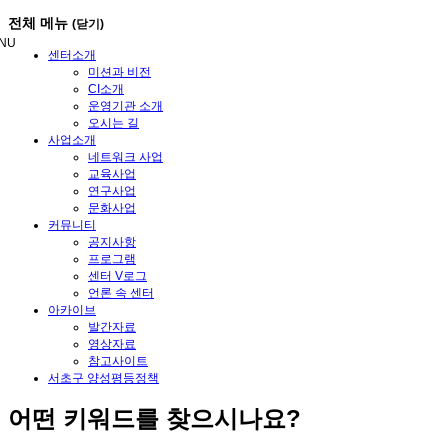
메
전체 메뉴
(닫기)
뉴
NU
건
센터소개
너
미션과 비전
뛰
CI소개
기
운영기관 소개
오시는 길
사업소개
네트워크 사업
교육사업
연구사업
문화사업
커뮤니티
공지사항
프로그램
센터 V로그
언론 속 센터
아카이브
발간자료
영상자료
참고사이트
서초구 양성평등정책
어떤
키워드
를 찾으시나요?