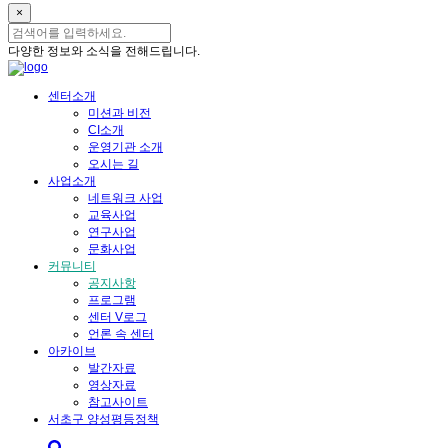
×
다양한 정보와 소식을 전해드립니다.
센터소개
미션과 비전
CI소개
운영기관 소개
오시는 길
사업소개
네트워크 사업
교육사업
연구사업
문화사업
커뮤니티
공지사항
프로그램
센터 V로그
언론 속 센터
아카이브
발간자료
영상자료
참고사이트
서초구 양성평등정책