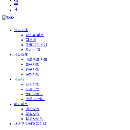
센터소개
미션과 비전
CI소개
운영기관 소개
오시는 길
사업소개
네트워크 사업
교육사업
연구사업
문화사업
커뮤니티
공지사항
프로그램
센터 V로그
언론 속 센터
아카이브
발간자료
영상자료
참고사이트
서초구 양성평등정책