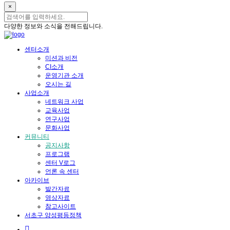
×
다양한 정보와 소식을 전해드립니다.
센터소개
미션과 비전
CI소개
운영기관 소개
오시는 길
사업소개
네트워크 사업
교육사업
연구사업
문화사업
커뮤니티
공지사항
프로그램
센터 V로그
언론 속 센터
아카이브
발간자료
영상자료
참고사이트
서초구 양성평등정책