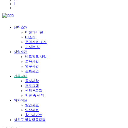
센터소개
미션과 비전
CI소개
운영기관 소개
오시는 길
사업소개
네트워크 사업
교육사업
연구사업
문화사업
커뮤니티
공지사항
프로그램
센터 V로그
언론 속 센터
아카이브
발간자료
영상자료
참고사이트
서초구 양성평등정책