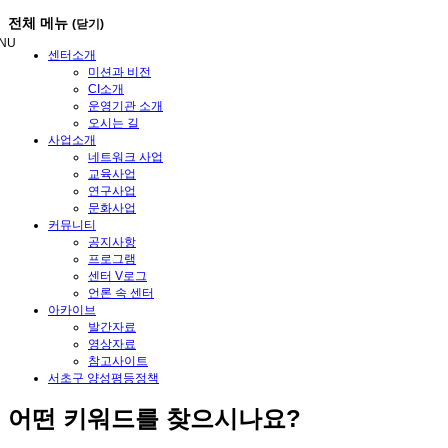
메
전체 메뉴
(닫기)
뉴
NU
건
센터소개
너
미션과 비전
뛰
CI소개
기
운영기관 소개
오시는 길
사업소개
네트워크 사업
교육사업
연구사업
문화사업
커뮤니티
공지사항
프로그램
센터 V로그
언론 속 센터
아카이브
발간자료
영상자료
참고사이트
서초구 양성평등정책
어떤
키워드
를 찾으시나요?