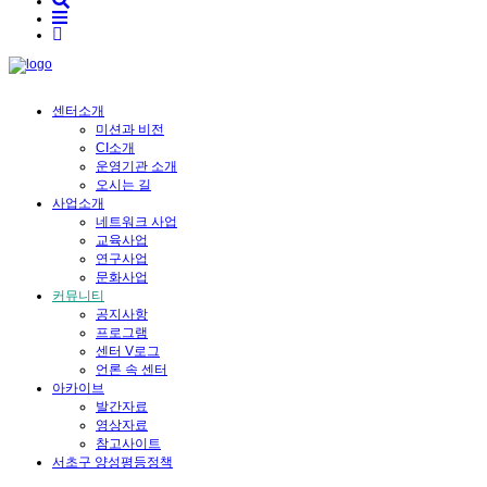
센터소개
미션과 비전
CI소개
운영기관 소개
오시는 길
사업소개
네트워크 사업
교육사업
연구사업
문화사업
커뮤니티
공지사항
프로그램
센터 V로그
언론 속 센터
아카이브
발간자료
영상자료
참고사이트
서초구 양성평등정책