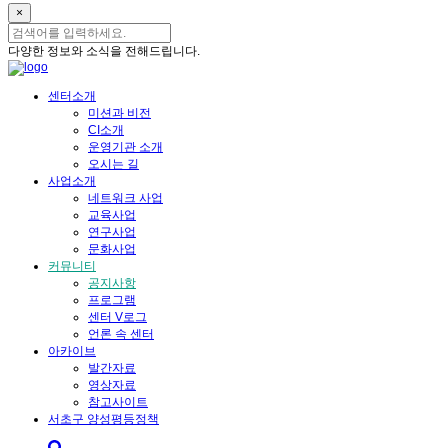
×
다양한 정보와 소식을 전해드립니다.
센터소개
미션과 비전
CI소개
운영기관 소개
오시는 길
사업소개
네트워크 사업
교육사업
연구사업
문화사업
커뮤니티
공지사항
프로그램
센터 V로그
언론 속 센터
아카이브
발간자료
영상자료
참고사이트
서초구 양성평등정책