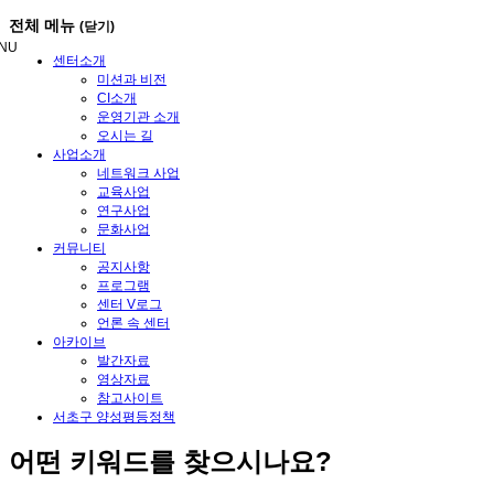
메
전체 메뉴
(닫기)
뉴
NU
건
센터소개
너
미션과 비전
뛰
CI소개
기
운영기관 소개
오시는 길
사업소개
네트워크 사업
교육사업
연구사업
문화사업
커뮤니티
공지사항
프로그램
센터 V로그
언론 속 센터
아카이브
발간자료
영상자료
참고사이트
서초구 양성평등정책
어떤
키워드
를 찾으시나요?