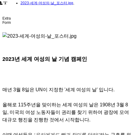
'1'
2023-세계-여성의-날_포스터.jpg
,
Extra
Form
2023
년 세계 여성의 날 기념 캠페인
매년
3
월
8
일은
UN
이 지정한
'
세계 여성의 날
'
입니다
.
올해로
115
주년을 맞이하는 세계 여성의 날은
1908
년
3
월
8
일
,
미국의 여성 노동자들이 권리를 찾기 위하여 광장에 모여
대규모 행진을 진행한 것에서 시작합니다
.
이때 여성들은
‘
우리에게도 빵과 장미를 달라
!’
라는 구호를 외