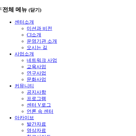
메
전체 메뉴
U
(닫기)
뉴
건
센터소개
너
미션과 비전
뛰
CI소개
기
운영기관 소개
오시는 길
사업소개
네트워크 사업
교육사업
연구사업
문화사업
커뮤니티
공지사항
프로그램
센터 V로그
언론 속 센터
아카이브
발간자료
영상자료