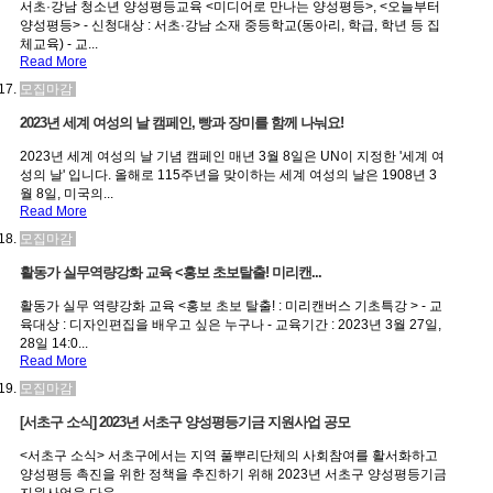
서초·강남 청소년 양성평등교육 <미디어로 만나는 양성평등>, <오늘부터
양성평등> - 신청대상 : 서초·강남 소재 중등학교(동아리, 학급, 학년 등 집
체교육) - 교...
Read More
모집마감
2023년 세계 여성의 날 캠페인, 빵과 장미를 함께 나눠요!
2023년 세계 여성의 날 기념 캠페인 매년 3월 8일은 UN이 지정한 '세계 여
성의 날' 입니다. 올해로 115주년을 맞이하는 세계 여성의 날은 1908년 3
월 8일, 미국의...
Read More
모집마감
활동가 실무역량강화 교육 <홍보 초보탈출! 미리캔...
활동가 실무 역량강화 교육 <홍보 초보 탈출! : 미리캔버스 기초특강 > - 교
육대상 : 디자인편집을 배우고 싶은 누구나 - 교육기간 : 2023년 3월 27일,
28일 14:0...
Read More
모집마감
[서초구 소식] 2023년 서초구 양성평등기금 지원사업 공모
<서초구 소식> 서초구에서는 지역 풀뿌리단체의 사회참여를 활서화하고
양성평등 촉진을 위한 정책을 추진하기 위해 2023년 서초구 양성평등기금