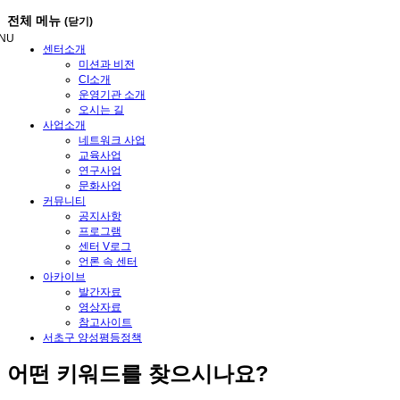
메
전체 메뉴
(닫기)
뉴
NU
건
센터소개
너
미션과 비전
뛰
CI소개
기
운영기관 소개
오시는 길
사업소개
네트워크 사업
교육사업
연구사업
문화사업
커뮤니티
공지사항
프로그램
센터 V로그
언론 속 센터
아카이브
발간자료
영상자료
참고사이트
서초구 양성평등정책
어떤
키워드
를 찾으시나요?