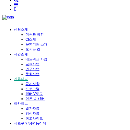
센터소개
미션과 비전
CI소개
운영기관 소개
오시는 길
사업소개
네트워크 사업
교육사업
연구사업
문화사업
커뮤니티
공지사항
프로그램
센터 V로그
언론 속 센터
아카이브
발간자료
영상자료
참고사이트
서초구 양성평등정책