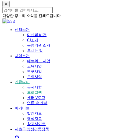
×
다양한 정보와 소식을 전해드립니다.
센터소개
미션과 비전
CI소개
운영기관 소개
오시는 길
사업소개
네트워크 사업
교육사업
연구사업
문화사업
커뮤니티
공지사항
프로그램
센터 V로그
언론 속 센터
아카이브
발간자료
영상자료
참고사이트
서초구 양성평등정책