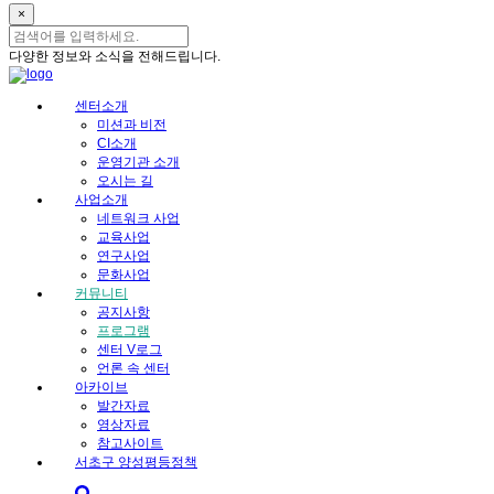
×
다양한 정보와 소식을 전해드립니다.
센터소개
미션과 비전
CI소개
운영기관 소개
오시는 길
사업소개
네트워크 사업
교육사업
연구사업
문화사업
커뮤니티
공지사항
프로그램
센터 V로그
언론 속 센터
아카이브
발간자료
영상자료
참고사이트
서초구 양성평등정책