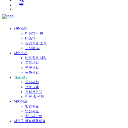
센터소개
미션과 비전
CI소개
운영기관 소개
오시는 길
사업소개
네트워크 사업
교육사업
연구사업
문화사업
커뮤니티
공지사항
프로그램
센터 V로그
언론 속 센터
아카이브
발간자료
영상자료
참고사이트
서초구 양성평등정책