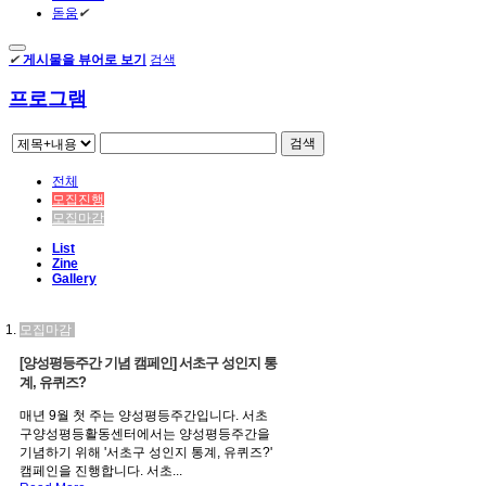
돋움
✔
✔
게시물을 뷰어로 보기
검색
프로그램
검색
전체
모집진행
모집마감
List
Zine
Gallery
모집마감
[양성평등주간 기념 캠페인] 서초구 성인지 통
계, 유퀴즈?
매년 9월 첫 주는 양성평등주간입니다. 서초
구양성평등활동센터에서는 양성평등주간을
기념하기 위해 '서초구 성인지 통계, 유퀴즈?'
캠페인을 진행합니다. 서초...