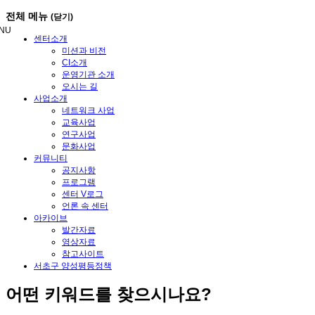
메
전체 메뉴
(닫기)
뉴
NU
건
센터소개
너
미션과 비전
뛰
CI소개
기
운영기관 소개
오시는 길
사업소개
네트워크 사업
교육사업
연구사업
문화사업
커뮤니티
공지사항
프로그램
센터 V로그
언론 속 센터
아카이브
발간자료
영상자료
참고사이트
서초구 양성평등정책
어떤
키워드
를 찾으시나요?