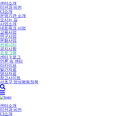
센터소개
미션과 비전
CI소개
운영기관 소개
오시는 길
사업소개
네트워크 사업
교육사업
연구사업
문화사업
커뮤니티
공지사항
프로그램
센터 V로그
언론 속 센터
아카이브
발간자료
영상자료
참고사이트
서초구 양성평등정책
센터소개
미션과 비전
CI소개