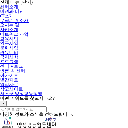
메
전체 메뉴
(닫기)
뉴
센터소개
U
건
미션과 비전
너
CI소개
뛰
운영기관 소개
기
오시는 길
사업소개
네트워크 사업
교육사업
연구사업
문화사업
커뮤니티
공지사항
프로그램
센터 V로그
언론 속 센터
아카이브
발간자료
영상자료
참고사이트
서초구 양성평등정책
어떤
키워드
를 찾으시나요?
×
다양한 정보와 소식을 전해드립니다.