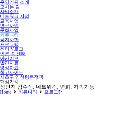
운영기관 소개
오시는 길
사업소개
네트워크 사업
교육사업
연구사업
문화사업
커뮤니티
공지사항
프로그램
센터 V로그
언론 속 센터
아카이브
발간자료
영상자료
참고사이트
서초구 양성평등정책
핵심가치
성인지 감수성, 네트워킹, 변화, 지속가능
Home
커뮤니티
프로그램