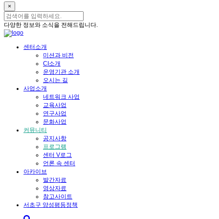
×
다양한 정보와 소식을 전해드립니다.
센터소개
미션과 비전
CI소개
운영기관 소개
오시는 길
사업소개
네트워크 사업
교육사업
연구사업
문화사업
커뮤니티
공지사항
프로그램
센터 V로그
언론 속 센터
아카이브
발간자료
영상자료
참고사이트
서초구 양성평등정책