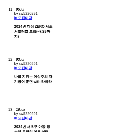
05
Jul
by sw5220291
in
모집마감
2024년 디성 ZERO 서초
서포터즈 모집(~7/29까
지)
03
Jul
by sw5220291
in
모집마감
나를 지키는 여성주의 자
기방어 훈련 with 타바타
10
Jun
by sw5220291
in
모집마감
2024년 서초구 아동·청
소년 온라인 이용 실태