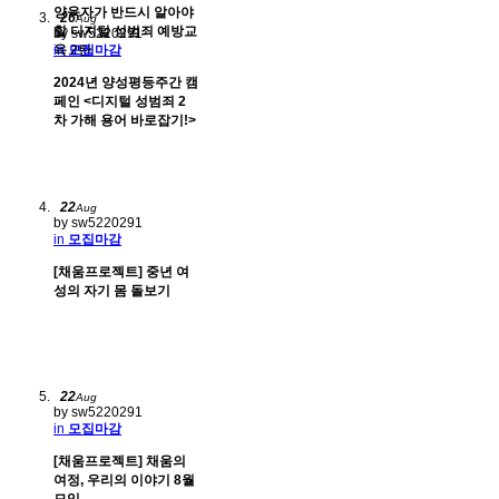
양육자가 반드시 알아야
26
Aug
할 디지털 성범죄 예방교
by sw5220291
육 2탄
in
모집마감
2024년 양성평등주간 캠
페인 <디지털 성범죄 2
차 가해 용어 바로잡기!>
22
Aug
by sw5220291
in
모집마감
[채움프로젝트] 중년 여
성의 자기 몸 돌보기
22
Aug
by sw5220291
in
모집마감
[채움프로젝트] 채움의
여정, 우리의 이야기 8월