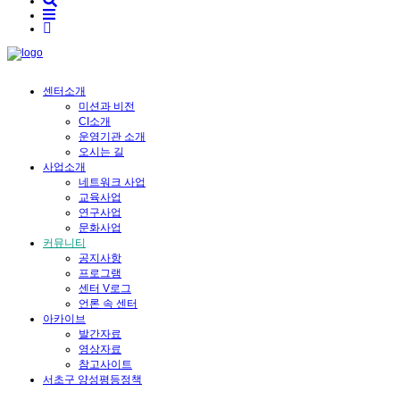
센터소개
미션과 비전
CI소개
운영기관 소개
오시는 길
사업소개
네트워크 사업
교육사업
연구사업
문화사업
커뮤니티
공지사항
프로그램
센터 V로그
언론 속 센터
아카이브
발간자료
영상자료
참고사이트
서초구 양성평등정책