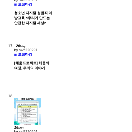
by sw5220291
in
모집마감
청소년 디지털 성범죄 예
방교육 <우리가 만드는
안전한 디지털 세상>
20
May
by sw5220291
in
모집마감
[채움프로젝트] 채움의
여정, 우리의 이야기
16
May
by sw5220291