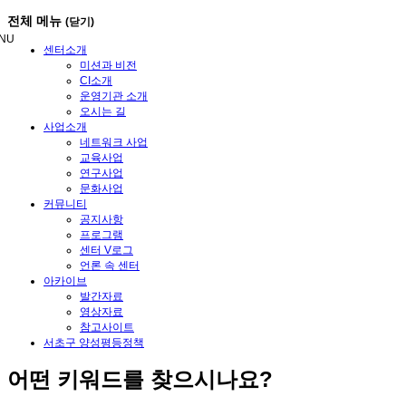
메
전체 메뉴
(닫기)
뉴
NU
건
센터소개
너
미션과 비전
뛰
CI소개
기
운영기관 소개
오시는 길
사업소개
네트워크 사업
교육사업
연구사업
문화사업
커뮤니티
공지사항
프로그램
센터 V로그
언론 속 센터
아카이브
발간자료
영상자료
참고사이트
서초구 양성평등정책
어떤
키워드
를 찾으시나요?