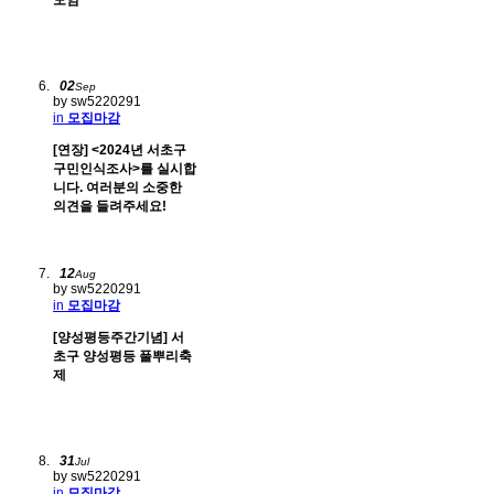
모임
02
Sep
by sw5220291
in
모집마감
[연장] <2024년 서초구
구민인식조사>를 실시합
니다. 여러분의 소중한
의견을 들려주세요!
12
Aug
by sw5220291
in
모집마감
[양성평등주간기념] 서
초구 양성평등 풀뿌리축
제
31
Jul
by sw5220291
in
모집마감