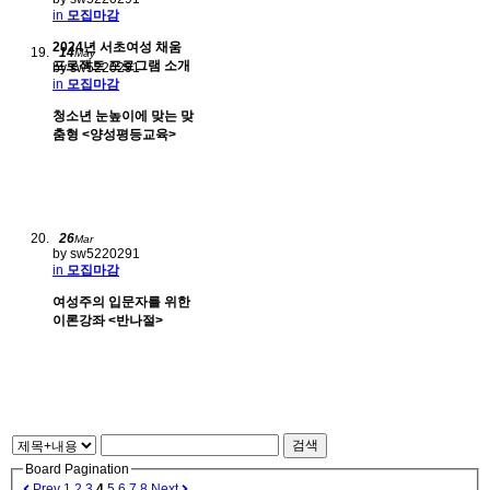
in
모집마감
2024년 서초여성 채움
14
May
프로젝트 프로그램 소개
by sw5220291
in
모집마감
청소년 눈높이에 맞는 맞
춤형 <양성평등교육>
26
Mar
by sw5220291
in
모집마감
여성주의 입문자를 위한
이론강좌 <반나절>
검색
Board Pagination
Prev
1
2
3
4
5
6
7
8
Next