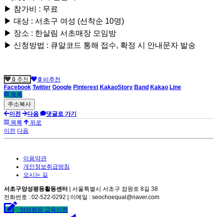
▶ 참가비 : 무료
▶ 대상 : 서초구 여성 (선착순 10명)
▶ 장소 : 한살림 서초매장 모임방
▶ 신청방법 : 큐알코드 통해 접수, 확정 시 안내문자 발송
0
추천
0
비추천
Facebook
Twitter
Google
Pinterest
KakaoStory
Band
Kakao
Line
목록
이전
다음
댓글로 가기
목록
위로
이전
다음
이용약관
개인정보취급방침
오시는 길
서초구양성평등활동센터
| 서울특별시 서초구 잠원로 8길 38
전화번호 : 02-522-0292 | 이메일 : seochoequal@naver.com
양성평등 교육신청