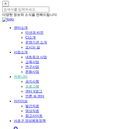
×
다양한 정보와 소식을 전해드립니다.
센터소개
미션과 비전
CI소개
운영기관 소개
오시는 길
사업소개
네트워크 사업
교육사업
연구사업
문화사업
커뮤니티
공지사항
프로그램
센터 V로그
언론 속 센터
아카이브
발간자료
영상자료
참고사이트
서초구 양성평등정책