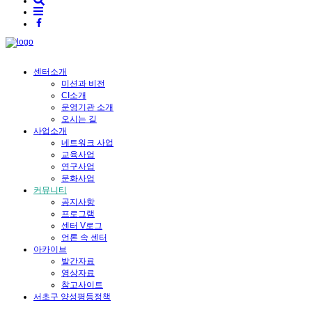
센터소개
미션과 비전
CI소개
운영기관 소개
오시는 길
사업소개
네트워크 사업
교육사업
연구사업
문화사업
커뮤니티
공지사항
프로그램
센터 V로그
언론 속 센터
아카이브
발간자료
영상자료
참고사이트
서초구 양성평등정책