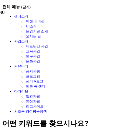
메
전체 메뉴
(닫기)
뉴
NU
건
센터소개
너
미션과 비전
뛰
CI소개
기
운영기관 소개
오시는 길
사업소개
네트워크 사업
교육사업
연구사업
문화사업
커뮤니티
공지사항
프로그램
센터 V로그
언론 속 센터
아카이브
발간자료
영상자료
참고사이트
서초구 양성평등정책
어떤
키워드
를 찾으시나요?