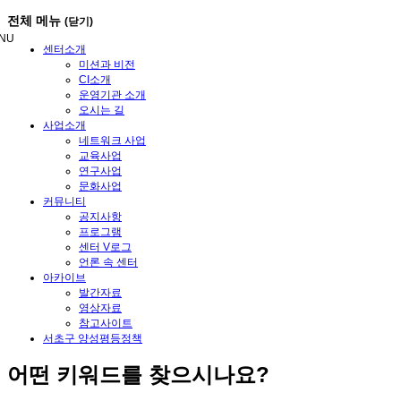
메
전체 메뉴
(닫기)
뉴
NU
건
센터소개
너
미션과 비전
뛰
CI소개
기
운영기관 소개
오시는 길
사업소개
네트워크 사업
교육사업
연구사업
문화사업
커뮤니티
공지사항
프로그램
센터 V로그
언론 속 센터
아카이브
발간자료
영상자료
참고사이트
서초구 양성평등정책
어떤
키워드
를 찾으시나요?