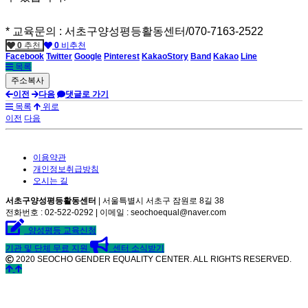
* 교육문의 : 서초구양성평등활동센터/070-7163-2522
0
추천
0
비추천
Facebook
Twitter
Google
Pinterest
KakaoStory
Band
Kakao
Line
목록
이전
다음
댓글로 가기
목록
위로
이전
다음
이용약관
개인정보취급방침
오시는 길
서초구양성평등활동센터
| 서울특별시 서초구 잠원로 8길 38
전화번호 : 02-522-0292 | 이메일 : seochoequal@naver.com
양성평등 교육신청
기관 및 단체 무료 지원
센터 소식받기
2020 SEOCHO GENDER EQUALITY CENTER. ALL RIGHTS RESERVED.
©
k2s0o2d0e0s1i0g1n.
ALL
RIGHTS
RESERVED.