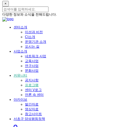
×
다양한 정보와 소식을 전해드립니다.
센터소개
미션과 비전
CI소개
운영기관 소개
오시는 길
사업소개
네트워크 사업
교육사업
연구사업
문화사업
커뮤니티
공지사항
프로그램
센터 V로그
언론 속 센터
아카이브
발간자료
영상자료
참고사이트
서초구 양성평등정책