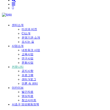
센터소개
미션과 비전
CI소개
운영기관 소개
오시는 길
사업소개
네트워크 사업
교육사업
연구사업
문화사업
커뮤니티
공지사항
프로그램
센터 V로그
언론 속 센터
아카이브
발간자료
영상자료
참고사이트
서초구 양성평등정책