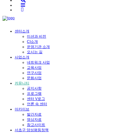
센터소개
미션과 비전
CI소개
운영기관 소개
오시는 길
사업소개
네트워크 사업
교육사업
연구사업
문화사업
커뮤니티
공지사항
프로그램
센터 V로그
언론 속 센터
아카이브
발간자료
영상자료
참고사이트
서초구 양성평등정책