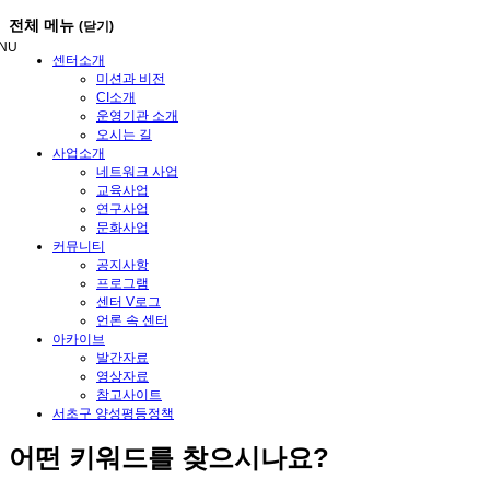
메
전체 메뉴
(닫기)
뉴
NU
건
센터소개
너
미션과 비전
뛰
CI소개
기
운영기관 소개
오시는 길
사업소개
네트워크 사업
교육사업
연구사업
문화사업
커뮤니티
공지사항
프로그램
센터 V로그
언론 속 센터
아카이브
발간자료
영상자료
참고사이트
서초구 양성평등정책
어떤
키워드
를 찾으시나요?