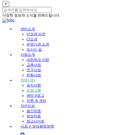
×
다양한 정보와 소식을 전해드립니다.
센터소개
미션과 비전
CI소개
운영기관 소개
오시는 길
사업소개
네트워크 사업
교육사업
연구사업
문화사업
커뮤니티
공지사항
프로그램
센터 V로그
언론 속 센터
아카이브
발간자료
영상자료
참고사이트
서초구 양성평등정책