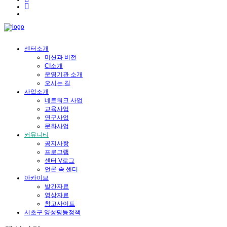
센터소개
미션과 비전
CI소개
운영기관 소개
오시는 길
사업소개
네트워크 사업
교육사업
연구사업
문화사업
커뮤니티
공지사항
프로그램
센터 V로그
언론 속 센터
아카이브
발간자료
영상자료
참고사이트
서초구 양성평등정책