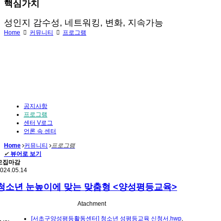
핵심가치
성인지 감수성, 네트워킹, 변화, 지속가능
Home
커뮤니티
프로그램
공지사항
프로그램
센터 V로그
언론 속 센터
Home
커뮤니티
프로그램
✔
뷰어로 보기
모집마감
024.05.14
청소년 눈높이에 맞는 맞춤형 <양성평등교육>
Atachment
[서초구양성평등활동센터] 청소년 성평등교육 신청서.hwp
,