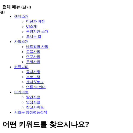
메
전체 메뉴
(닫기)
뉴
NU
건
센터소개
너
미션과 비전
뛰
CI소개
기
운영기관 소개
오시는 길
사업소개
네트워크 사업
교육사업
연구사업
문화사업
커뮤니티
공지사항
프로그램
센터 V로그
언론 속 센터
아카이브
발간자료
영상자료
참고사이트
서초구 양성평등정책
어떤
키워드
를 찾으시나요?