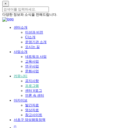
×
다양한 정보와 소식을 전해드립니다.
센터소개
미션과 비전
CI소개
운영기관 소개
오시는 길
사업소개
네트워크 사업
교육사업
연구사업
문화사업
커뮤니티
공지사항
프로그램
센터 V로그
언론 속 센터
아카이브
발간자료
영상자료
참고사이트
서초구 양성평등정책