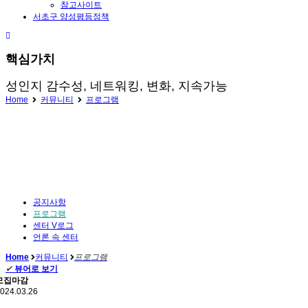
참고사이트
서초구 양성평등정책
핵심가치
성인지 감수성, 네트워킹, 변화, 지속가능
Home
커뮤니티
프로그램
공지사항
프로그램
센터 V로그
언론 속 센터
Home
커뮤니티
프로그램
✔
뷰어로 보기
모집마감
024.03.26