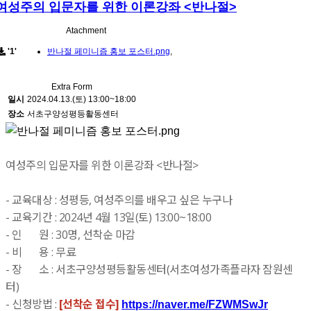
여성주의 입문자를 위한 이론강좌 <반나절>
Atachment
'1'
반나절 페미니즘 홍보 포스터.png
,
Extra Form
일시
2024.04.13.(토) 13:00~18:00
장소
서초구양성평등활동센터
여성주의 입문자를 위한 이론강좌 <반나절>
- 교육대상 : 성평등, 여성주의를 배우고 싶은 누구나
- 교육기간 : 2024년 4월 13일(토) 13:00~18:00
- 인 원 : 30명, 선착순 마감
- 비 용 : 무료
- 장 소 : 서초구양성평등활동센터(서초여성가족플라자 잠원센
터)
- 신청방법 :
[선착순 접수]
https://naver.me/FZWMSwJr