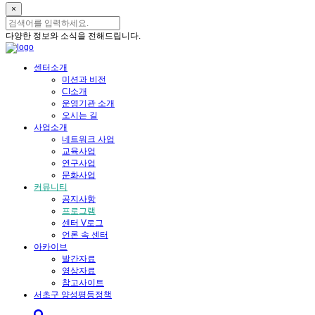
×
다양한 정보와 소식을 전해드립니다.
센터소개
미션과 비전
CI소개
운영기관 소개
오시는 길
사업소개
네트워크 사업
교육사업
연구사업
문화사업
커뮤니티
공지사항
프로그램
센터 V로그
언론 속 센터
아카이브
발간자료
영상자료
참고사이트
서초구 양성평등정책