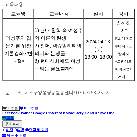
- 교육내용
교육명
교육내용
일시
강사
엄혜진
1) 근대 철학 속 여성주
교수
여성주의 입
의 이론의 탄생
경희대학교
2024.04.13.
문자를 위한
2) 젠더, 섹슈얼리티의
후마니타스
(토)
이론강좌 <반
의미와 논쟁들
칼리지
13:00~18:00
나절>
3) 현대사회에도 여성
<그럼에도
주의는 필요할까?
페미니즘>
저자
- 문 의 : 서초구양성평등활동센터/ 070-7163-2522
0
추천
0
비추천
Facebook
Twitter
Google
Pinterest
KakaoStory
Band
Kakao
Line
목록
이전
다음
댓글로 가기
목록
위로