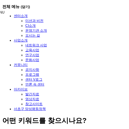
메
전체 메뉴
(닫기)
뉴
NU
건
센터소개
너
미션과 비전
뛰
CI소개
기
운영기관 소개
오시는 길
사업소개
네트워크 사업
교육사업
연구사업
문화사업
커뮤니티
공지사항
프로그램
센터 V로그
언론 속 센터
아카이브
발간자료
영상자료
참고사이트
서초구 양성평등정책
어떤
키워드
를 찾으시나요?