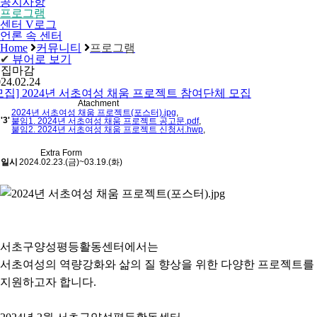
공지사항
프로그램
센터 V로그
언론 속 센터
Home
커뮤니티
프로그램
✔
뷰어로 보기
모집마감
24.02.24
모집] 2024년 서초여성 채움 프로젝트 참여단체 모집
Atachment
2024년 서초여성 채움 프로젝트(포스터).jpg
,
'3'
붙임1. 2024년 서초여성 채움 프로젝트 공고문.pdf
,
붙임2. 2024년 서초여성 채움 프로젝트 신청서.hwp
,
Extra Form
일시
2024.02.23.(금)~03.19.(화)
서초구양성평등활동센터에서는
서초여성의 역량강화와 삶의 질 향상을 위한 다양한 프로젝트를
지원하고자 합니다.