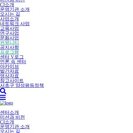
CI소개
운영기관 소개
오시는 길
사업소개
네트워크 사업
교육사업
연구사업
문화사업
커뮤니티
공지사항
프로그램
센터 V로그
언론 속 센터
아카이브
발간자료
영상자료
참고사이트
서초구 양성평등정책
센터소개
미션과 비전
CI소개
운영기관 소개
오시는 길