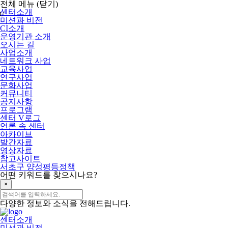
메
전체 메뉴
(닫기)
뉴
센터소개
U
건
미션과 비전
너
CI소개
뛰
운영기관 소개
기
오시는 길
사업소개
네트워크 사업
교육사업
연구사업
문화사업
커뮤니티
공지사항
프로그램
센터 V로그
언론 속 센터
아카이브
발간자료
영상자료
참고사이트
서초구 양성평등정책
어떤
키워드
를 찾으시나요?
×
다양한 정보와 소식을 전해드립니다.
센터소개
미션과 비전