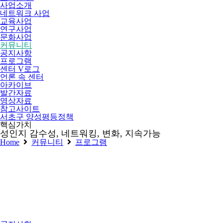
사업소개
네트워크 사업
교육사업
연구사업
문화사업
커뮤니티
공지사항
프로그램
센터 V로그
언론 속 센터
아카이브
발간자료
영상자료
참고사이트
서초구 양성평등정책
핵심가치
성인지 감수성, 네트워킹, 변화, 지속가능
Home
커뮤니티
프로그램