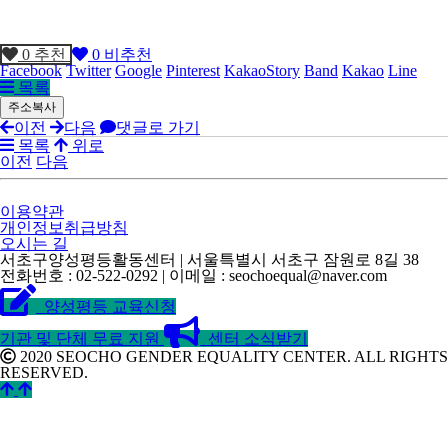
0
추천
0
비추천
Facebook
Twitter
Google
Pinterest
KakaoStory
Band
Kakao
Line
목록
이전
다음
댓글로 가기
목록
위로
이전
다음
이용약관
개인정보취급방침
오시는 길
서초구양성평등활동센터
| 서울특별시 서초구 잠원로 8길 38
전화번호 : 02-522-0292 | 이메일 : seochoequal@naver.com
양성평등 교육신청
기관 및 단체 무료 지원
센터 소식받기
2020 SEOCHO GENDER EQUALITY CENTER. ALL RIGHTS
RESERVED.
©
k2s0o2d0e0s1i0g1n.
ALL
RIGHTS