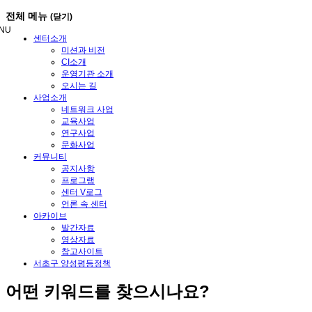
메
전체 메뉴
(닫기)
뉴
NU
건
센터소개
너
미션과 비전
뛰
CI소개
기
운영기관 소개
오시는 길
사업소개
네트워크 사업
교육사업
연구사업
문화사업
커뮤니티
공지사항
프로그램
센터 V로그
언론 속 센터
아카이브
발간자료
영상자료
참고사이트
서초구 양성평등정책
어떤
키워드
를 찾으시나요?