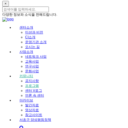
×
다양한 정보와 소식을 전해드립니다.
센터소개
미션과 비전
CI소개
운영기관 소개
오시는 길
사업소개
네트워크 사업
교육사업
연구사업
문화사업
커뮤니티
공지사항
프로그램
센터 V로그
언론 속 센터
아카이브
발간자료
영상자료
참고사이트
서초구 양성평등정책