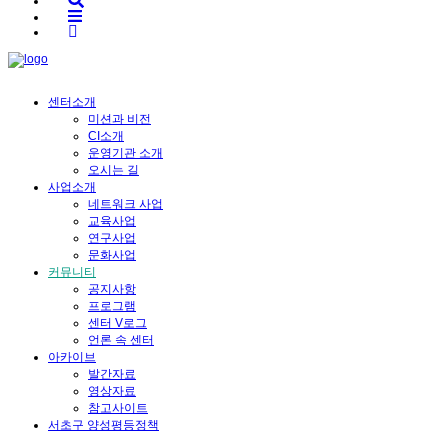
센터소개
미션과 비전
CI소개
운영기관 소개
오시는 길
사업소개
네트워크 사업
교육사업
연구사업
문화사업
커뮤니티
공지사항
프로그램
센터 V로그
언론 속 센터
아카이브
발간자료
영상자료
참고사이트
서초구 양성평등정책