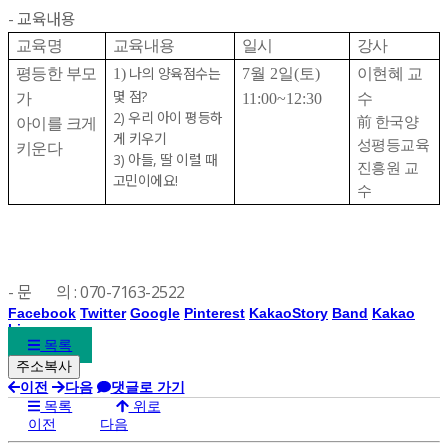
- 교육내용
교육명
교육내용
일시
강사
나의 양육점수는
평등한 부모
1)
7월 2일(토)
이현혜 교
몇 점?
가
11:00~12:30
수
2) 우리 아이 평등하
前 한국양
아이를 크게
게 키우기
성평등교육
키운다
3) 아들, 딸 이럴 때
진흥원 교
고민이에요!
수
- 문 의 : 070-7163-2522
Facebook
Twitter
Google
Pinterest
KakaoStory
Band
Kakao
Line
목록
이전
다음
댓글로 가기
목록
위로
이전
다음