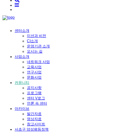
센터소개
미션과 비전
CI소개
운영기관 소개
오시는 길
사업소개
네트워크 사업
교육사업
연구사업
문화사업
커뮤니티
공지사항
프로그램
센터 V로그
언론 속 센터
아카이브
발간자료
영상자료
참고사이트
서초구 양성평등정책