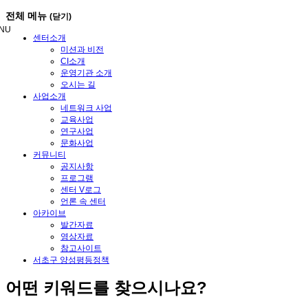
메
전체 메뉴
(닫기)
뉴
NU
건
센터소개
너
미션과 비전
뛰
CI소개
기
운영기관 소개
오시는 길
사업소개
네트워크 사업
교육사업
연구사업
문화사업
커뮤니티
공지사항
프로그램
센터 V로그
언론 속 센터
아카이브
발간자료
영상자료
참고사이트
서초구 양성평등정책
어떤
키워드
를 찾으시나요?