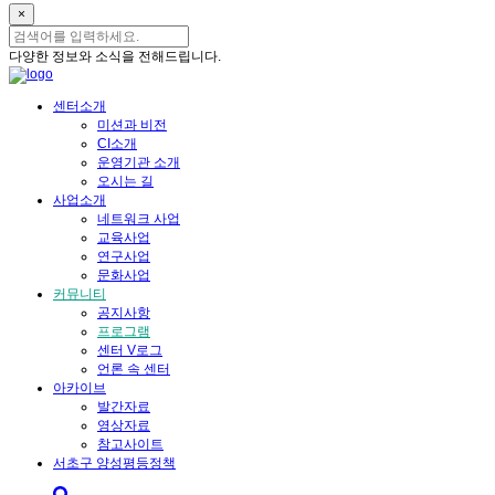
×
다양한 정보와 소식을 전해드립니다.
센터소개
미션과 비전
CI소개
운영기관 소개
오시는 길
사업소개
네트워크 사업
교육사업
연구사업
문화사업
커뮤니티
공지사항
프로그램
센터 V로그
언론 속 센터
아카이브
발간자료
영상자료
참고사이트
서초구 양성평등정책